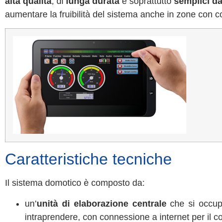
alta qualità
, di
lunga durata
e soprattutto
semplici da
aumentare la fruibilità del sistema anche in zone con con
Caratteristiche tecniche
Il sistema domotico è composto da:
un’
unità di elaborazione centrale
che si occupa
intraprendere, con connessione a internet per il co