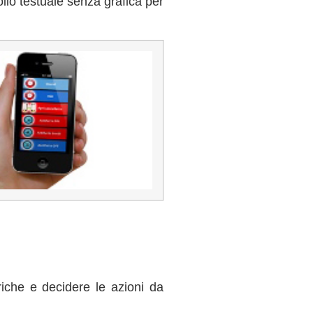
ollo testuale senza grafica per
riche e decidere le azioni da