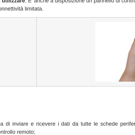
 utilizzare
. E’ anche a disposizione un pannello di contr
nettività limitata.
 di inviare e ricevere i dati da tutte le schede perife
ntrollo remoto;