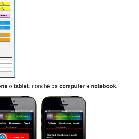
one
o
tablet
, nonché da
computer
e
notebook
.