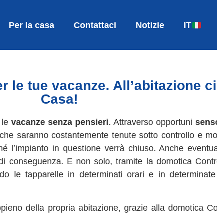
Per la casa
Contattaci
Notizie
IT
r le tue vacanze. All’abitazione c
Casa!
 le
vacanze senza pensieri
. Attraverso opportuni
sens
oniche saranno costantemente tenute sotto controllo e m
é l’impianto in questione verrà chiuso. Anche eventu
e di conseguenza. E non solo, tramite la domotica Cont
le tapparelle in determinati orari e in determinate
pieno della propria abitazione, grazie alla domotica Con