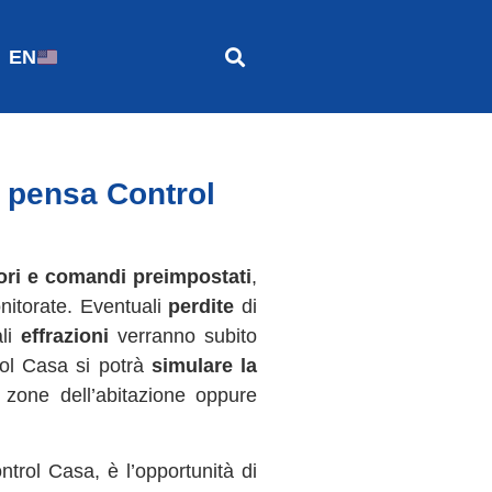
EN
i pensa Control
ori e comandi preimpostati
,
onitorate. Eventuali
perdite
di
ali
effrazioni
verranno subito
rol Casa si potrà
simulare la
 zone dell’abitazione oppure
trol Casa, è l’opportunità di