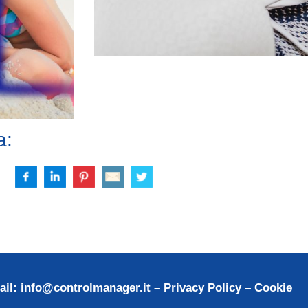
a:
ail:
info@controlmanager.it
–
Privacy Policy – Cookie